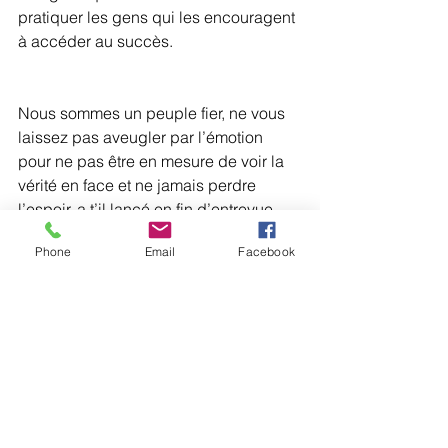
pratiquer les gens qui les encouragent 
à accéder au succès.
Nous sommes un peuple fier, ne vous 
laissez pas aveugler par l’émotion 
pour ne pas être en mesure de voir la 
vérité en face et ne jamais perdre 
l’espoir, a t’il lancé en fin d’entrevue.
Phone
Email
Facebook
Rooby-Man sera en Haïti en début du 
mois septembre 2019 pour une 
tournée médiatique où il aura à 
expliquer au grand public toutes ses 
ambitions.