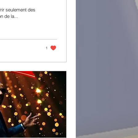
frir seulement des
n de la...
1