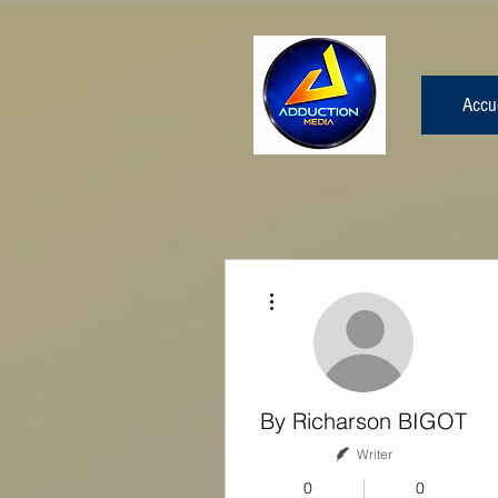
Accue
More actions
By Richarson BIGOT
Writer
0
0