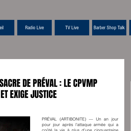
il
Radio Live
TV Live
Barber Shop Talk
SACRE DE PRÉVAL : LE CPVMP
ET EXIGE JUSTICE
PRÉVAL (ARTIBONITE) — Un an jour 
pour jour après l’attaque armée qui a 
coûté la vie à plus d’une cinquantaine 