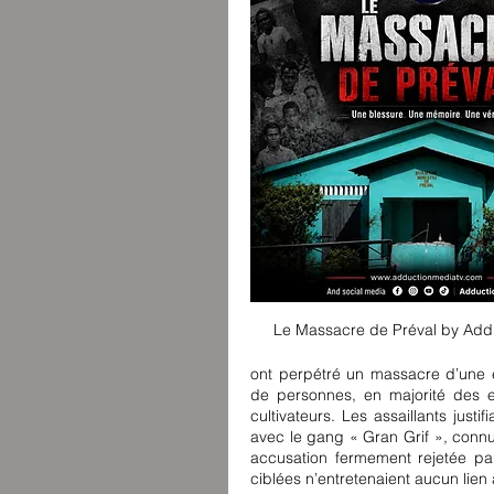
Le Massacre de Préval by Add
ont perpétré un massacre d’une e
de personnes, en majorité des en
cultivateurs. Les assaillants justi
avec le gang « Gran Grif », connu
accusation fermement rejetée par
ciblées n’entretenaient aucun lie