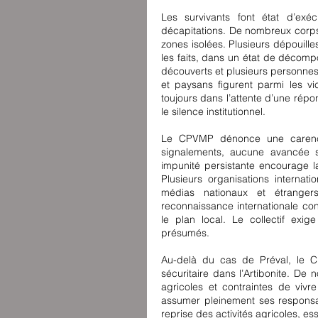
Les survivants font état d’exéc
décapitations. De nombreux corps
zones isolées. Plusieurs dépouill
les faits, dans un état de décompo
découverts et plusieurs personnes
et paysans figurent parmi les v
toujours dans l’attente d’une répo
le silence institutionnel.
Le CPVMP dénonce une carence 
signalements, aucune avancée si
impunité persistante encourage la 
Plusieurs organisations internat
médias nationaux et étrange
reconnaissance internationale co
le plan local. Le collectif exig
présumés.
Au-delà du cas de Préval, le CP
sécuritaire dans l’Artibonite. De 
agricoles et contraintes de vivre
assumer pleinement ses responsabil
reprise des activités agricoles, ess