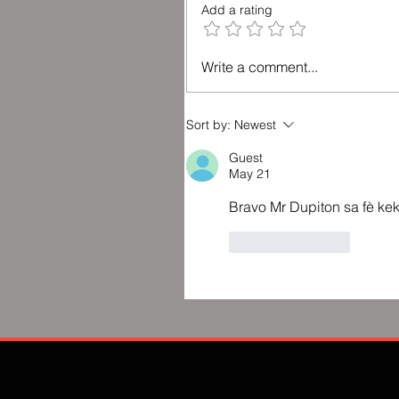
Add a rating
Write a comment...
Sort by:
Newest
Guest
May 21
Bravo Mr Dupiton sa fè kek
Like
Reply