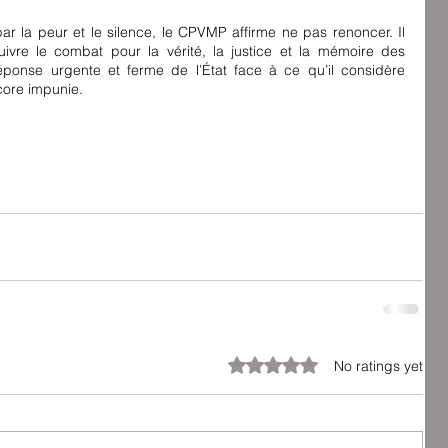
r la peur et le silence, le CPVMP affirme ne pas renoncer. Il 
uivre le combat pour la vérité, la justice et la mémoire des 
éponse urgente et ferme de l’État face à ce qu’il considère 
core impunie.
Rated 0 out of 5 stars.
No ratings yet