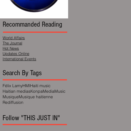
Recommanded Reading
World Affairs
The Journal
Hot News
Updates Online
International Events
Search By Tags
Félix Lamy
HMI
Haiti music
Haitian medias
Konpa
Media
Music
Musique
Musique haitienne
Rediffusion
Follow "THIS JUST IN"