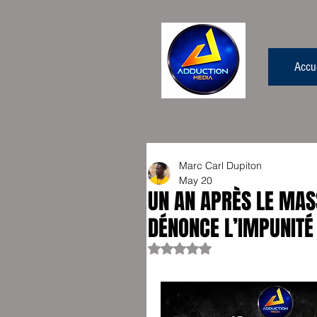
Accue
Marc Carl Dupiton
May 20
UN AN APRÈS LE MAS
DÉNONCE L’IMPUNITÉ 
Rated NaN out of 5 stars.