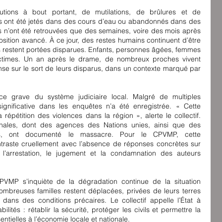
utions à bout portant, de mutilations, de brûlures et de 
 ont été jetés dans des cours d’eau ou abandonnés dans des 
es n’ont été retrouvées que des semaines, voire des mois après 
sition avancé. À ce jour, des restes humains continuent d’être 
 restent portées disparues. Enfants, personnes âgées, femmes 
ictimes. Un an après le drame, de nombreux proches vivent 
nse sur le sort de leurs disparus, dans un contexte marqué par 
grave du système judiciaire local. Malgré de multiples 
gnificative dans les enquêtes n’a été enregistrée. « Cette 
répétition des violences dans la région », alerte le collectif. 
ionales, dont des agences des Nations unies, ainsi que des 
rs, ont documenté le massacre. Pour le CPVMP, cette 
ntraste cruellement avec l’absence de réponses concrètes sur 
e l’arrestation, le jugement et la condamnation des auteurs 
VMP s’inquiète de la dégradation continue de la situation 
nombreuses familles restent déplacées, privées de leurs terres 
 dans des conditions précaires. Le collectif appelle l’État à 
ités : rétablir la sécurité, protéger les civils et permettre la 
entielles à l’économie locale et nationale.