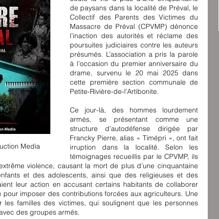
de paysans dans la localité de Préval, le 
Collectif des Parents des Victimes du 
Massacre de Préval (CPVMP) dénonce 
l’inaction des autorités et réclame des 
poursuites judiciaires contre les auteurs 
présumés. L’association a pris la parole 
à l’occasion du premier anniversaire du 
drame, survenu le 20 mai 2025 dans 
cette première section communale de 
Petite-Rivière-de-l’Artibonite.
Ce jour-là, des hommes lourdement 
armés, se présentant comme une 
structure d’autodéfense dirigée par 
Francky Pierre, alias « Timépri », ont fait 
uction Media
irruption dans la localité. Selon les 
témoignages recueillis par le CPVMP, ils 
xtrême violence, causant la mort de plus d’une cinquantaine 
fants et des adolescents, ainsi que des religieuses et des 
fiaient leur action en accusant certains habitants de collaborer 
 pour imposer des contributions forcées aux agriculteurs. Une 
 les familles des victimes, qui soulignent que les personnes 
n avec des groupes armés.