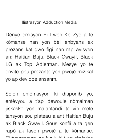
Ilistrasyon Adduction Media
Dènye emisyon Pi Lwen Ke Zye a te 
kòmanse nan yon bèl anbyans ak 
prezans kat gwo figi nan rap ayisyen 
an: Haitian Buju, Black Gwayil, Black 
LG ak Top Adlerman. Mesye yo te 
envite pou prezante yon pwojè mizikal 
yo ap devlope ansanm.
Selon enfòmasyon ki disponib yo, 
entèvyou a t'ap dewoule nòmalman 
jiskaske yon malantandi te vin mete 
tansyon sou plateau a ant Haitian Buju 
ak Black Gwayil. Sous konfli a ta gen 
rapò ak fason pwojè a te kòmanse. 