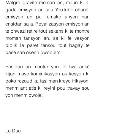
Malgre gravite moman an, moun ki al 
gade emisyon an sou YouTube chanèl 
emisyon an pa remake anyen nan 
ensidan sa a. Reyalizasyon emisyon an 
te chwazi retire tout sekans ki te montre 
moman tansyon an, sa ki fè vèsyon 
piblik la parèt tankou tout bagay te 
pase san okenn pwoblèm.
Ensidan an montre yon lòt fwa ankò 
kijan move kominikasyon ak kesyon ki 
poko rezoud ka fasilman kreye friksyon, 
menm ant atis ki reyini pou travay sou 
yon menm pwojè.
Le Duc 