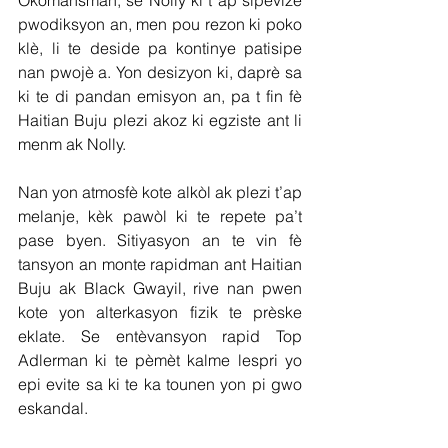
Okòmansman, se Nolly ki t ap sipèvize 
pwodiksyon an, men pou rezon ki poko 
klè, li te deside pa kontinye patisipe 
nan pwojè a. Yon desizyon ki, daprè sa 
ki te di pandan emisyon an, pa t fin fè 
Haitian Buju plezi akoz ki egziste ant li 
menm ak Nolly.
Nan yon atmosfè kote alkòl ak plezi t’ap 
melanje, kèk pawòl ki te repete pa’t 
pase byen. Sitiyasyon an te vin fè 
tansyon an monte rapidman ant Haitian 
Buju ak Black Gwayil, rive nan pwen 
kote yon alterkasyon fizik te prèske 
eklate. Se entèvansyon rapid Top 
Adlerman ki te pèmèt kalme lespri yo 
epi evite sa ki te ka tounen yon pi gwo 
eskandal.