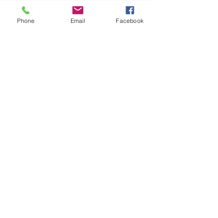
Phone
Email
Facebook
Comments
0.0 / 5 (0)
Comment and rate...
ADDUCTION MEDIA