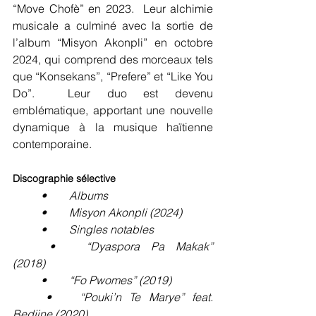
“Move Chofè” en 2023.  Leur alchimie 
musicale a culminé avec la sortie de 
l’album “Misyon Akonpli” en octobre 
2024, qui comprend des morceaux tels 
que “Konsekans”, “Prefere” et “Like You 
Do”.  Leur duo est devenu 
emblématique, apportant une nouvelle 
dynamique à la musique haïtienne 
contemporaine.
Discographie sélective
	•	Albums
	•	Misyon Akonpli (2024)
	•	Singles notables
	•	“Dyaspora Pa Makak” 
(2018)
	•	“Fo Pwomes” (2019)
	•	“Pouki’n Te Marye” feat. 
Bedjine (2020)