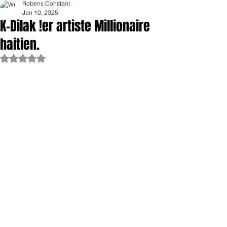
Robens Constant
Jan 10, 2025
K-Dilak !er artiste Millionaire
haitien.
Rated NaN out of 5 stars.