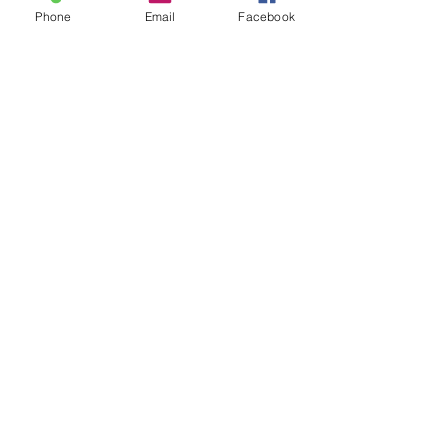
Phone
Email
Facebook
LD
menduccr@gmail.com
Comments
0.0 / 5 (0)
Comment and rate...
ADDUCTION MEDIA