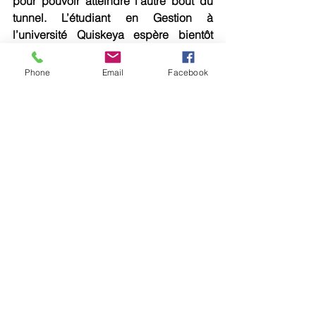
pour pouvoir atteindre l’autre bout du 
tunnel. L’étudiant en Gestion à 
l’université Quiskeya espère bientôt 
faire flotter le drapeau haïtien dans le 
monde entier à l’instar de ces 
Phone
Email
Facebook
prédécesseurs qui ont apporté la 
musique haïtienne dans d’autres cieux.
Bigot: Richarson Bigot 
richardsonwiltesbigot@gmail.com