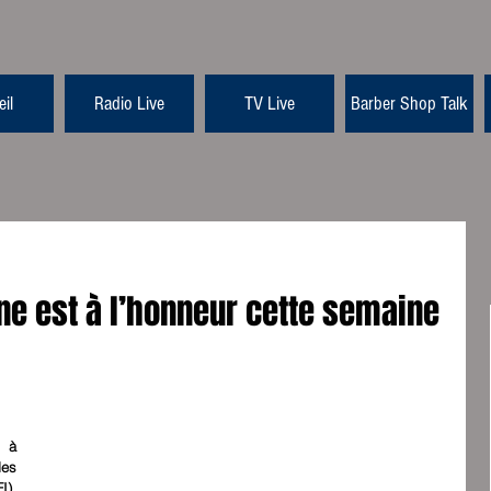
il
Radio Live
TV Live
Barber Shop Talk
ne est à l’honneur cette semaine
à 
es 
). 