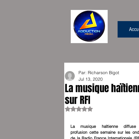
Accue
Par: Richarson Bigot
Jul 13, 2020
La musique haïtien
sur RFI
Rated NaN out of 5 stars.
La musique haïtienne diffuse 
profusion cette semaine sur les ond
de la Radio France Internationale (RFI