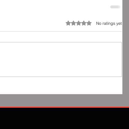
Rated 0 out of 5 stars.
No ratings yet