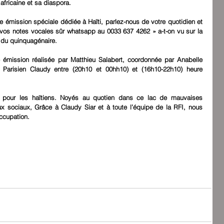
africaine et sa diaspora.
émission spéciale dédiée à Haïti, parlez-nous de votre quotidien et 
vos notes vocales sûr whatsapp au 0033 637 4262 » a-t-on vu sur la 
 du quinquagénaire.
́mission réalisée par Matthieu Salabert, coordonnée par Anabelle 
Parisien Claudy entre (20h10 et 00hh10) et (16h10-22h10) heure 
s pour les haïtiens. Noyés au quotien dans ce lac de mauvaises 
x sociaux, Grâce à Claudy Siar et à toute l’équipe de la RFI, nous 
ccupation. 