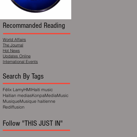
Recommanded Reading
World Affairs
The Journal
Hot News
Updates Online
International Events
Search By Tags
Félix Lamy
HMI
Haiti music
Haitian medias
Konpa
Media
Music
Musique
Musique haitienne
Rediffusion
Follow "THIS JUST IN"