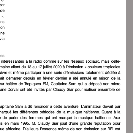
ar 
de 
». 
ns 
on 
ne 
ia 
es 
intéressantes à la radio comme sur les réseaux sociaux, mais celle-
emaine allant du 13 au 17 juillet 2020 à l’émission « couleurs tropicales 
vre et même participer à une série d’émissions totalement dédiée à 
it démarrer depuis en février dernier a été annulé en raison de la 
ur haïtien de Tropiques FM, Capitaine Sam qui a déposé son micro 
 Dorval ont été invités par Claudy Siar pour réaliser ensemble ce 
apitaine Sam a dû renoncer à cette aventure. L’animateur devait par 
qué les différentes périodes de la musique haïtienne. Quant à la 
e de parler des femmes qui ont marqué la musique haïtienne. Aux 
 en mars 1995, M. Claudy Siar jouit d’une grande réputation pour 
ue africaine. D’ailleurs l’essence même de son émission sur RFI est 