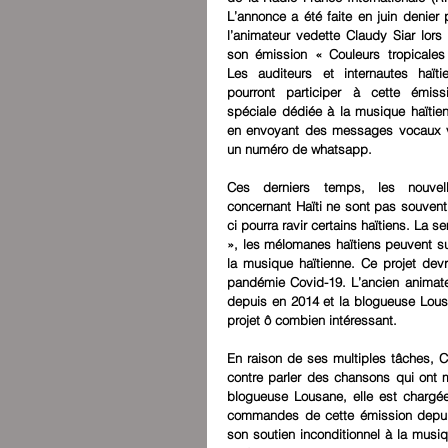
L’annonce a été faite en juin denier p
l’animateur vedette Claudy Siar lors 
son émission « Couleurs tropicales 
Les auditeurs et internautes haïtie
pourront participer à cette émissi
spéciale dédiée à la musique haïtien
en envoyant des messages vocaux v
un numéro de whatsapp.
Ces derniers temps, les nouvell
concernant Haïti ne sont pas souvent 
ci pourra ravir certains haïtiens. La s
», les mélomanes haïtiens peuvent sui
la musique haïtienne. Ce projet devra
pandémie Covid-19. L’ancien animate
depuis en 2014 et la blogueuse Lousane
projet ô combien intéressant.
En raison de ses multiples tâches, C
contre parler des chansons qui ont mar
blogueuse Lousane, elle est chargé
commandes de cette émission depuis
son soutien inconditionnel à la musiq