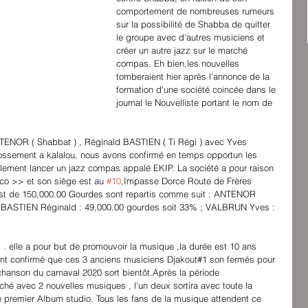
comportement de nombreuses rumeurs 
sur la possibilité de Shabba de quitter 
le groupe avec d'autres musiciens et 
créer un autre jazz sur le marché 
compas. Eh bien,les nouvelles 
tomberaient hier après l'annonce de la 
formation d'une société coincée dans le 
journal le Nouvelliste portant le nom de 
NTENOR ( Shabbat ) , Réginald BASTIEN ( Ti Régi ) avec Yves 
ssement a kalalou, nous avons confirmé en temps opportun les 
llement lancer un jazz compas appalé EKIP. La société a pour raison 
co >> et son siège est au 
#10
,Impasse Dorce Route de Frères 
al est de 150,000.00 Gourdes sont repartis comme suit : ANTENOR 
; BASTIEN Réginald : 49,000.00 gourdes soit 33% ; VALBRUN Yves : 
 . elle a pour but de promouvoir la musique ,la durée est 10 ans 
ent confirmé que ces 3 anciens musiciens Djakout#1 son fermés pour 
chanson du carnaval 2020 sort bientôt.Après la période 
ché avec 2 nouvelles musiques , l'un deux sortira avec toute la 
n premier Album studio. Tous les fans de la musique attendent ce 