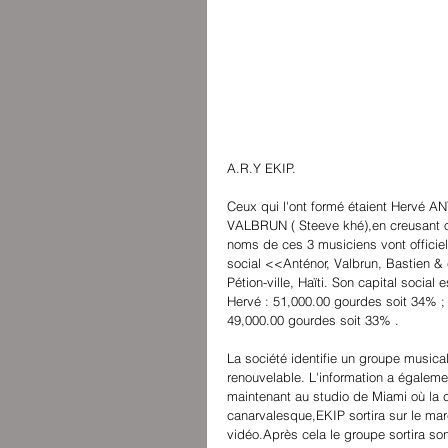
A.R.Y EKIP. 
Ceux qui l'ont formé étaient Hervé A
VALBRUN ( Steeve khé),en creusant o
noms de ces 3 musiciens vont officie
social <<Anténor, Valbrun, Bastien & 
Pétion-ville, Haïti. Son capital soci
Hervé : 51,000.00 gourdes soit 34% 
49,000.00 gourdes soit 33% . 
La société identifie un groupe musical
renouvelable. L'information a égalem
maintenant au studio de Miami où la 
canarvalesque,EKIP sortira sur le mar
vidéo.Après cela le groupe sortira so