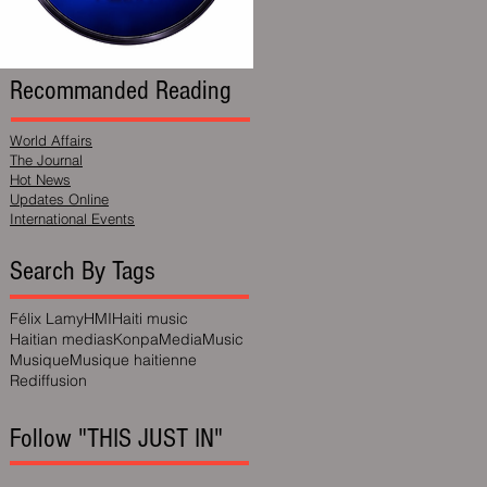
Recommanded Reading
World Affairs
The Journal
Hot News
Updates Online
International Events
Search By Tags
Félix Lamy
HMI
Haiti music
Haitian medias
Konpa
Media
Music
Musique
Musique haitienne
Rediffusion
Follow "THIS JUST IN"