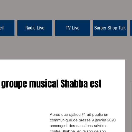
il
Radio Live
TV Live
Barber Shop Talk
 groupe musical Shabba est
Après que djakout#1 ait publié un 
communiqué de presse 9 janvier 2020 
annonçant des sanctions sévères 
contre Shabba, en raison de son 