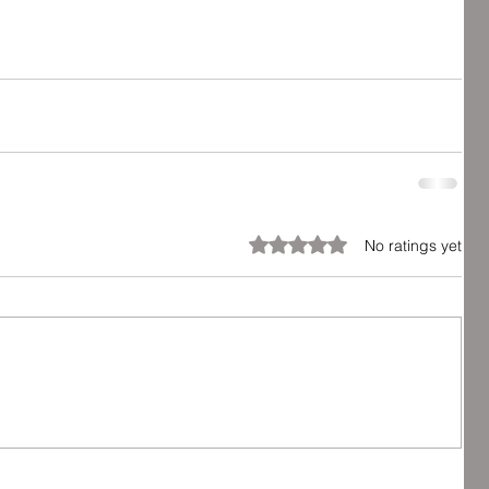
Rated 0 out of 5 stars.
No ratings yet