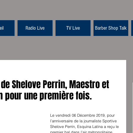
il
Radio Live
TV Live
Barber Shop Talk
 de Shelove Perrin, Maestro et
m pour une première fois.
Le vendredi 06 Décembre 2019, pour 
l’anniversaire de la journaliste Sportive 
Shelove Perrin, Esquina Latina a reçu le 
premier bal dans l’air métropolitaine 