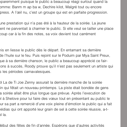
apparemment puisque le public a beaucoup réagi surtout quand la 
omme: Banm m ap ba w, Dechire kilot, Malgré tout ou encore 
ress. A l’œil nu, c’est un groupe qui est en parfaite progression. 
 une prestation qui n’a pas été à la hauteur de la soirée. La jeune 
lent ne parventait à charmer le public. Si elle veut se tailler une place 
ucoup car à la fin des notes, sa voix devient tout carrément 
s en liesse le public dès le départ. En entamant sa dernière 
l’huile sur le feu. Puis rejoint sur le Poduim par Mya Saint Preux, 
ique à sa dernière chanson, le public a beaucoup apprécié ce fair-
ns à succès, Roody prouve qu’il n’est pas seulement un artiste qui 
s les périodes carnavalesques. 
yòl La de Ti Joe Zenny assurait la dernière manche de la soirée 
n qui fêtait un nouveau printemps. La piste était bondée de gens 
 soirée allait être plus longue que prévue. Après l’execution de 
l à Shelove pour lui faire des vœux tout en présentant au public le 
r sa part a remercié d’une voix pleine d’émotion le public qui a fait 
dias qui ont apporté leur grain de sel à cette soirée réussie, a-t-
 la. 
ébut des fêtes de fin d'année. Espérons que d'autres activités 