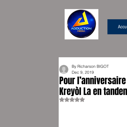
Accue
By Richarson BIGOT
Dec 9, 2019
Pour l’anniversaire
Kreyòl La en tande
Rated NaN out of 5 stars.