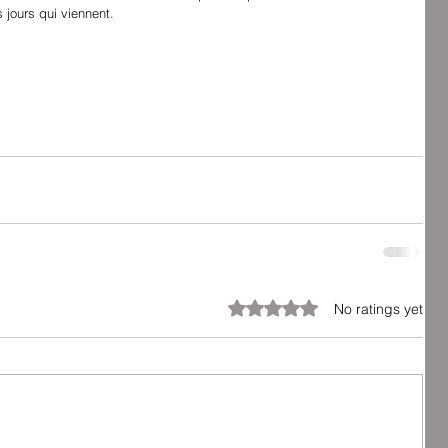
 jours qui viennent. 
Rated 0 out of 5 stars.
No ratings yet