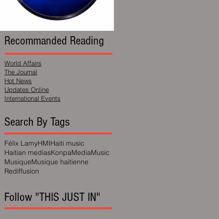
Recommanded Reading
World Affairs
The Journal
Hot News
Updates Online
International Events
Search By Tags
Félix Lamy
HMI
Haiti music
Haitian medias
Konpa
Media
Music
Musique
Musique haitienne
Rediffusion
Follow "THIS JUST IN"