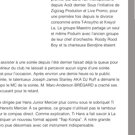
depuis Août dernier. Sous l’initiative de 
Zigizag Prodution et Live Promo, pour 
une première fois depuis le divorce 
consommé entre T-Ansytho et Kreyol 
La, Le groupe Maestro partage un seul 
et même Poduim avec l’ancien groupe 
de leur chef d’orchestre. Roody Rood 
Boy et la chanteuse Bendjine étaient 
assister à une soirée depuis l’été dernier faisait déjà la queue pour 
térieur du club ne laissait à percevoir aucun signe d’une soirée 
apé pour l’occasion. Après environ une demie heure où le public 
soirée, le talentueux Joseph James Stanley AKA DJ Ruff a démarré le 
emps le MC de la soirée, M. Marc-Anderson BRÉGARD a craché ses 
xcusant pour le retard. 
 dirigée par Hans Junior Mercier plus connu sous le sobriquet Ti 
Hansito Mercier. À sa genèse, ce groupe n’utilisait pas le tambour 
r le compas direct. Comme explication, Ti Hans a fait savoir à La 
ratiquer un nouveau format appelé “Trap Konpa”. À notre grande 
tro joue désormais avec cet instrument indispensable. 