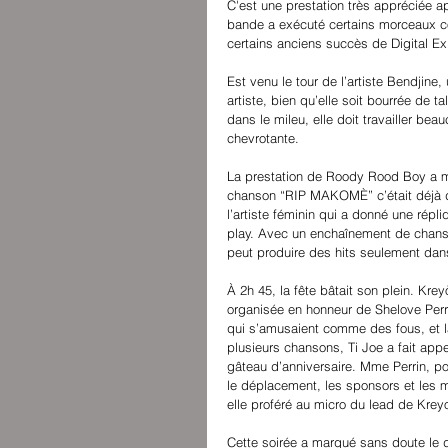
C'est une prestation très appréciée 
bande a exécuté certains morceaux c
certains anciens succès de Digital Exp
Est venu le tour de l’artiste Bendjine,
artiste, bien qu’elle soit bourrée de ta
dans le mileu, elle doit travailler bea
chevrotante. 
La prestation de Roody Rood Boy a mi
chanson “RIP MAKOMÈ” c’était déjà de 
l’artiste féminin qui a donné une répl
play. Avec un enchaînement de chanso
peut produire des hits seulement dan
À 2h 45, la fête bâtait son plein. Kre
organisée en honneur de Shelove Perri
qui s’amusaient comme des fous, et la
plusieurs chansons, Ti Joe a fait appe
gâteau d’anniversaire. Mme Perrin, pou
le déplacement, les sponsors et les mé
elle proféré au micro du lead de Kreyol
Cette soirée a marqué sans doute le d