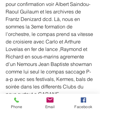
pour confirmation voir Albert Saindou-
Raoul Guilaum et les archivres de 
Frantz Denizard dcd. Là, nous en 
sommes la 3eme formation de 
l'orchestre, le compas prend sa vitesse 
de croisiere avec Carlo et Arthure 
Lovelas en fer de lance ,Raymond et 
Richard en sous-marins agremente 
d'un Nemours Jean Baptiste showman 
comme lui seul le compas saccage P-
a-p avec ses festivals, Kermes, bals de 
soirée dans les differents Clubs du 
pays surtout a CABANE 
CHOUCOUNE et aussi à l'etranger. 
Phone
Email
Facebook
Ainsi on a vu emmerger LES 3 
DANGERS un morceau choc et ca 
c'est le Compas Direct dans toute sa 
plenitude,plus "BOULE MALACHON