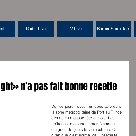
il
Radio Live
TV Live
Barber Shop Talk
ght» n’a pas fait bonne recette
De nos jours, réussir un spectacle dans 
la zone métropolitaine de Port au Prince 
demeure un casse-tête chinois. Les 
défis sont majeurs et les mélomanes 
craignent toujours la vie nocturne. On 
dirait que c'est normal car l'insécurité 