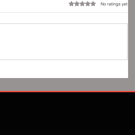
Rated 0 out of 5 stars.
No ratings yet