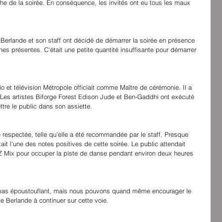
e de la soirée. En conséquence, les invités ont eu tous les maux 
Berlande et son staff ont décidé de démarrer la soirée en présence 
es présentes. C'était une petite quantité insuffisante pour démarrer 
io et télévision Métropole officiait comme Maître de cérémonie. Il a 
. Les artistes Biforge Forest Edison Jude et Ben-Gaddhi ont exécuté 
tre le public dans son assiette.
é respectée, telle qu’elle a été recommandée par le staff. Presque 
ait l'une des notes positives de cette soirée. Le public attendait 
Z Mix pour occuper la piste de danse pendant environ deux heures 
t pas époustouflant, mais nous pouvons quand même encourager le 
ste Berlande à continuer sur cette voie.