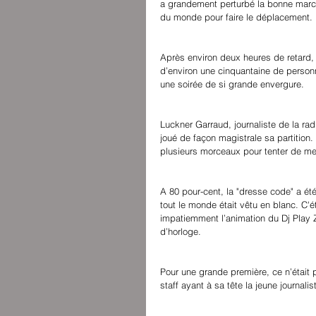
a grandement perturbé la bonne march
du monde pour faire le déplacement.
Après environ deux heures de retard, 
d’environ une cinquantaine de personn
une soirée de si grande envergure.
Luckner Garraud, journaliste de la rad
joué de façon magistrale sa partition
plusieurs morceaux pour tenter de met
A 80 pour-cent, la "dresse code" a ét
tout le monde était vêtu en blanc. C'ét
impatiemment l’animation du Dj Play 
d’horloge.
Pour une grande première, ce n’étai
staff ayant à sa tête la jeune journali