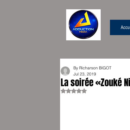
Accue
By Richarson BIGOT
Jul 23, 2019
La soirée «Zouké Ni
Rated NaN out of 5 stars.