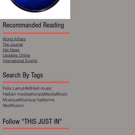
Recommanded Reading
World Affairs
The Journal
Hot News
Updates Online
International Events
Search By Tags
Félix Lamy
HMI
Haiti music
Haitian medias
Konpa
Media
Music
Musique
Musique haitienne
Rediffusion
Follow "THIS JUST IN"