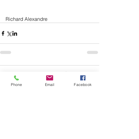
Richard Alexandre
Comments
0.0 / 5 (0)
Phone
Email
Facebook
Comment and rate...
ADDUCTION MEDIA