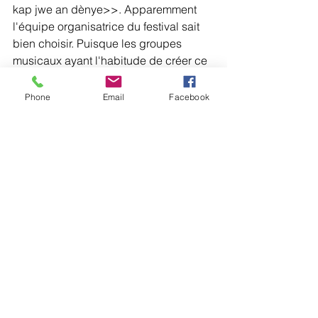
kap jwe an dènye>>. Apparemment 
l'équipe organisatrice du festival sait 
bien choisir. Puisque les groupes 
musicaux ayant l'habitude de créer ce 
genre de désordre n'était pas dans le 
<<Line up>>.
Phone
Email
Facebook
Richard Alexandre
Comments
0.0 / 5 (0)