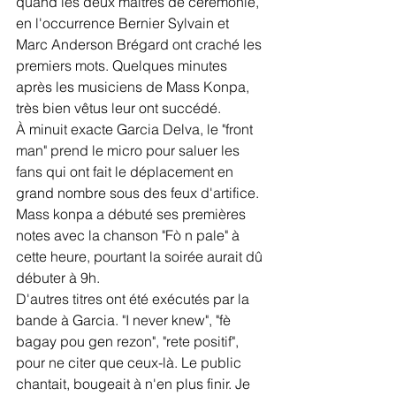
quand les deux maîtres de cérémonie, 
en l'occurrence Bernier Sylvain et 
Marc Anderson Brégard ont craché les 
premiers mots. Quelques minutes 
après les musiciens de Mass Konpa, 
très bien vêtus leur ont succédé. 
À minuit exacte Garcia Delva, le "front 
man" prend le micro pour saluer les 
fans qui ont fait le déplacement en 
grand nombre sous des feux d'artifice. 
Mass konpa a débuté ses premières 
notes avec la chanson "Fò n pale" à 
cette heure, pourtant la soirée aurait dû 
débuter à 9h.
D'autres titres ont été exécutés par la 
bande à Garcia. "I never knew", "fè 
bagay pou gen rezon", "rete positif", 
pour ne citer que ceux-là. Le public 
chantait, bougeait à n'en plus finir. Je 