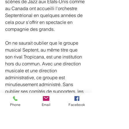
scènes de Jazz aux États-Unis comme 
au Canada ont accueilli l'orchestre 
Septentrional en quelques années de 
cela pour s'offrir en spectacle en 
compagnie des grands.
On ne saurait oublier que le groupe 
musical Septent, au même titre que 
son rival Tropicana, est une institution 
hors du commun. Avec une direction 
musicale et une direction 
administrative, ce groupe est 
minutieusement administré. Sans 
oublier ses comités de supporters, les 
"COSOS" qui se trouvent dans 
plusieurs régions tant qu'en Haïti qu'à 
Phone
Email
Facebook
l'étranger faisant un travail hors pair. 
Nous sommes maintenant en 2018, 