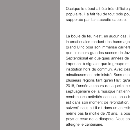
Quoique le début ait été très difficile
populaire, il a fait feu de tout bois 
supportée par l'aristocratie capoise.
La boule de feu n'est, en aucun cas, i
internationales rendent des hommages 
grand Ulric pour son immense carrière
que plusieurs grandes scènes de Jazz
Septentrional en quelques années de c
important à signaler que le groupe mu
institution hors du commun. Avec des 
minutieusement administré. Sans oubl
plusieurs régions tant qu'en Haïti qu'
2018, l'année au cours de laquelle le
septuagénaire de la musique haïtienne
nombreuses activités connues sous le 
est dans son moment de refondation,
suivent" nous a-t-il dit dans un entre
même pas la moitié de 70 ans, la bou
pays et ceux de la diaspora. Nous so
atteigne le centenaire.