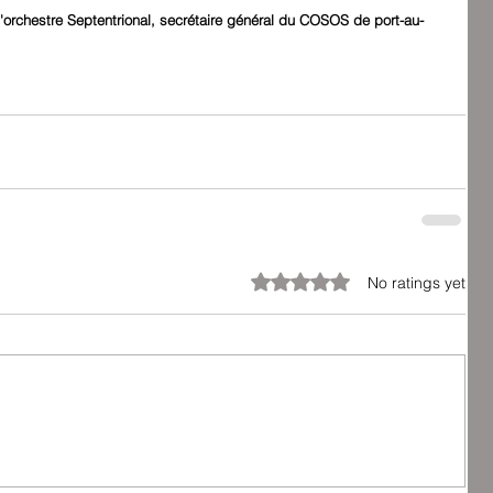
 l'orchestre Septentrional, secrétaire général du COSOS de port-au-
Rated 0 out of 5 stars.
No ratings yet