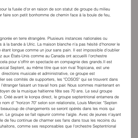
 pour la fusée d'or en raison de son statut de groupe du milieu 
pour faire son petit bonhomme de chemin face à la boule de feu, 
gnorée en terre étrangère. Plusieurs instances nationales ou 
à la bande à Ulric. La maison blanche n'a pas hésité d'honorer le 
 étant longue comme un jour sans pain. Il est impossible d'oublier 
 aux États-Unis comme au Canada ont accueilli l'orchestre 
ela pour s'offrir en spectacle en compagnie des grands.Il est 
sical Septent, au même titre que son rival Tropicana, est une 
directions musicale et administrative, ce groupe est 
ier ses comités de supporters, les "COSOS" qui se trouvent dans 
à l'étranger faisant un travail hors pair. Nous sommes maintenant en 
 doyen de la musique haïtienne fête ses 70 ans. Le seul groupe 
. Créé avant le konpa direct, le groupe septentrional entamera de 
nom d' "horizon 70" selon son relationste, Louis Mercier. "Septen 
 beaucoup de changements se seront opérés dans les mois qui 
tien. Le groupe se fait rajeunir comme l'aigle. Avec de jeunes n'ayant 
le de feu continue de charmer ses fans dans tous les recoins du 
uhaitons, comme ses responsables que l'orchestre Septentrional 