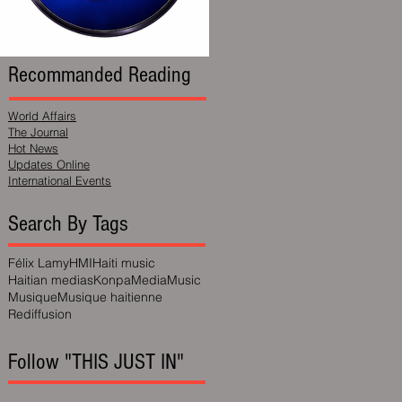
Recommanded Reading
World Affairs
The Journal
Hot News
Updates Online
International Events
Search By Tags
Félix Lamy
HMI
Haiti music
Haitian medias
Konpa
Media
Music
Musique
Musique haitienne
Rediffusion
Follow "THIS JUST IN"