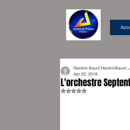
Accue
Nazaire &quot;Nazario&quot;
Apr 20, 2018
L'orchestre Septent
Rated NaN out of 5 stars.