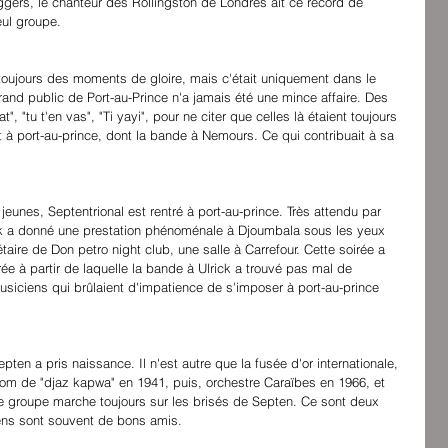
gers, le chanteur des Rollingston de Londres ait ce record de 
ul groupe.
 toujours des moments de gloire, mais c'était uniquement dans le 
rand public de Port-au-Prince n'a jamais été une mince affaire. Des 
"tu t'en vas", "Ti yayi", pour ne citer que celles là étaient toujours 
 à port-au-prince, dont la bande à Nemours. Ce qui contribuait à sa 
jeunes, Septentrional est rentré à port-au-prince. Très attendu par 
ck a donné une prestation phénoménale à Djoumbala sous les yeux 
taire de Don petro night club, une salle à Carrefour. Cette soirée a 
ée à partir de laquelle la bande à Ulrick a trouvé pas mal de 
usiciens qui brûlaient d'impatience de s'imposer à port-au-prince 
ten a pris naissance. Il n'est autre que la fusée d'or internationale, 
nom de "djaz kapwa" en 1941, puis, orchestre Caraïbes en 1966, et 
Ce groupe marche toujours sur les brisés de Septen. Ce sont deux 
ciens sont souvent de bons amis.