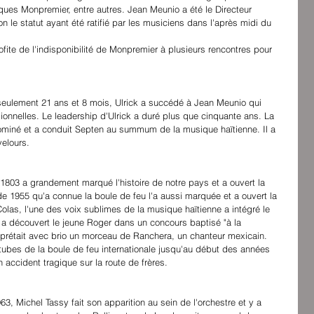
ues Monpremier, entre autres. Jean Meunio a été le Directeur 
n le statut ayant été ratifié par les musiciens dans l'après midi du
profite de l'indisponibilité de Monpremier à plusieurs rencontres pour 
seulement 21 ans et 8 mois, Ulrick a succédé à Jean Meunio qui 
ionnelles. Le leadership d'Ulrick a duré plus que cinquante ans. La 
ominé et a conduit Septen au summum de la musique haïtienne. Il a 
velours.
à 1803 a grandement marqué l'histoire de notre pays et a ouvert la 
de 1955 qu'a connue la boule de feu l'a aussi marquée et a ouvert la 
las, l'une des voix sublimes de la musique haïtienne a intégré le 
k a découvert le jeune Roger dans un concours baptisé "à la 
terprétait avec brio un morceau de Ranchera, un chanteur mexicain. 
ubes de la boule de feu internationale jusqu'au début des années 
 accident tragique sur la route de frères.
63, Michel Tassy fait son apparition au sein de l'orchestre et y a 