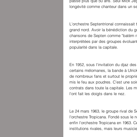
passé plus que 50 ans. Seul Mick Jeg
longévité comme chanteur dans un se
L'orchestre Septentrional connaissait
grand nord. Avoir la bénédiction du g
chansons de Septen comme "batèm rat", 
interprétées par des groupes évoluant
popularité dans la capitale.
En 1952, sous l'invitation du djaz des 
certains mélomanes, la bande à Ulri
de nombreux fans et surtout le proprié
mis le feu aux poudres. C'est une soir
contrats dans toute la capitale. Les m
l'ont fait les doigts dans le nez.
Le 24 mars 1963, le groupe rival de Sep
l'orchestre Tropicana. Fondé sous le 
enfin l'orchestre Tropicana en 1963. 
institutions rivales, mais leurs musi