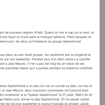
t de plusieurs régions d'Haïti. Quand on met le cap sur le nord, on 
'une façon ou d'une autre la musique haïtienne. Parmi lesquels on 
erre-Louis, les deux co-fondateurs du groupe Septentrional.
loup blanc au sein dudit groupe, non seulement par sa longévité et 
 par son leadership. Pendant plus d'un demi siècle il a contrôlé 
nt à Jean Meunio, il n'en a pas fait long feu en raison de ses 
, les premières bases qu'il a posées pendant sa présence solidifient 
stre Septentrional a un état civil car on connaît sa date, son lieu et 
ck et Jean Meunio, deux musiciens visionnaires ont fusionné leurs 
o simphonia" et le "Quartet Septentrional" le 27 juillet 1948 à 4h 20 
p-Haïtien pour donner le djaz Septentrional. On ne saurait oublier 
 grain de sel pour augmenter la saveur musicale du groupe. Jacob 