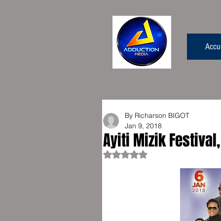
Accue
By Richarson BIGOT
Jan 9, 2018
Ayiti Mizik Festiva
Rated NaN out of 5 stars.