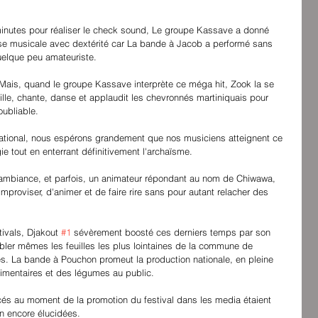
inutes pour réaliser le check sound, Le groupe Kassave a donné 
ise musicale avec dextérité car La bande à Jacob a performé sans 
uelque peu amateuriste.
f. Mais, quand le groupe Kassave interprète ce méga hit, Zook la se 
ille, chante, danse et applaudit les chevronnés martiniquais pour 
oubliable.
ational, nous espérons grandement que nos musiciens atteignent ce 
 tout en enterrant définitivement l'archaïsme.
ambiance, et parfois, un animateur répondant au nom de Chiwawa, 
mproviser, d'animer et de faire rire sans pour autant relacher des 
ivals, Djakout 
#1
 sévèrement boosté ces derniers temps par son 
mbler mêmes les feuilles les plus lointaines de la commune de 
s. La bande à Pouchon promeut la production nationale, en pleine 
alimentaires et des légumes au public.
és au moment de la promotion du festival dans les media étaient 
n encore élucidées.