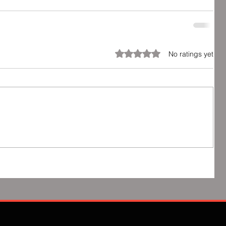
Rated 0 out of 5 stars.
No ratings yet