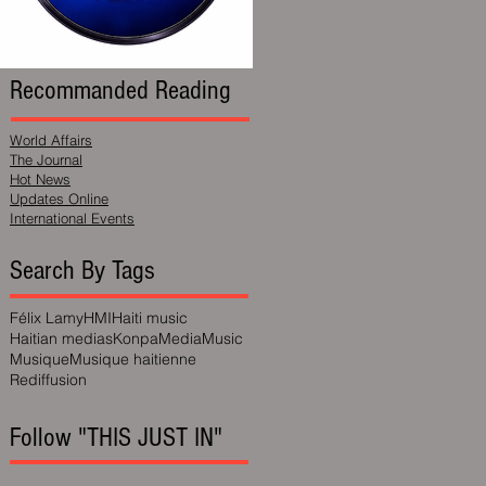
Recommanded Reading
World Affairs
The Journal
Hot News
Updates Online
International Events
Search By Tags
Félix Lamy
HMI
Haiti music
Haitian medias
Konpa
Media
Music
Musique
Musique haitienne
Rediffusion
Follow "THIS JUST IN"