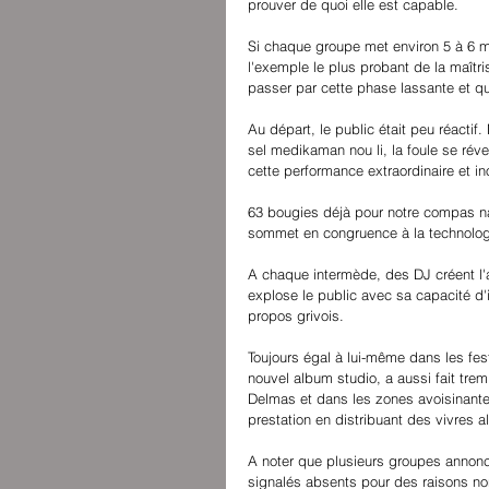
prouver de quoi elle est capable.
Si chaque groupe met environ 5 à 6 m
l'exemple le plus probant de la maîtr
passer par cette phase lassante et q
Au départ, le public était peu réacti
sel medikaman nou li, la foule se réve
cette performance extraordinaire et in
63 bougies déjà pour notre compas n
sommet en congruence à la technologie
A chaque intermède, des DJ créent l'
explose le public avec sa capacité d'i
propos grivois.
Toujours égal à lui-même dans les fest
nouvel album studio, a aussi fait tre
Delmas et dans les zones avoisinante
prestation en distribuant des vivres 
A noter que plusieurs groupes annonc
signalés absents pour des raisons no