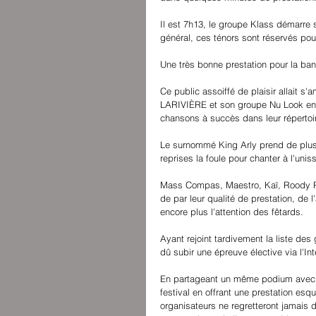
Il est 7h13, le groupe Klass démarre 
général, ces ténors sont réservés pour
Une très bonne prestation pour la ban
Ce public assoiffé de plaisir allait
LARIVIÈRE et son groupe Nu Look enf
chansons à succès dans leur répertoi
Le surnommé King Arly prend de plus
reprises la foule pour chanter à l'unis
Mass Compas, Maestro, Kaï, Roody Rood
de par leur qualité de prestation, de 
encore plus l'attention des fêtards.
Ayant rejoint tardivement la liste des
dû subir une épreuve élective via l'Int
En partageant un même podium avec c
festival en offrant une prestation esq
organisateurs ne regretteront jamais d