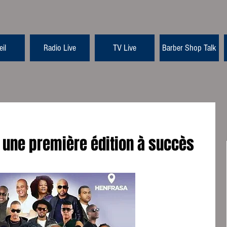
il
Radio Live
TV Live
Barber Shop Talk
l, une première édition à succès