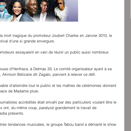
a mort tragique du promoteur Joubert Charles en Janvier 2010, le 
estival d'une si grande envergure.
omoteurs essayaient en vain de réunir un public aussi nombreux 
louse d'Henfraza, à Delmas 33, Le comité organisateur ayant à sa 
, Akinson Bélizaire dit Zagalo, parvient à relever ce défi.
pable d'atteindre tout le public et les maîtres de cérémonies donnent 
enace de Madame pluie.
rnalistes accrédités était envahi par des particuliers voulant être le 
ls ont, du même coup, paralysé grandement le travail de 
edia présents.
d'autres tendances musicales, le groupe Tabou band a démarré le show 
.