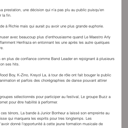
sa prestation, une décision qui n'a pas plu au public puisqu'en 
 la fin.
de à Richie mais qui aurait pu avoir une plus grande euphorie.
 s'amuser avec beaucoup plus d'enthousiasme quand Le Maestro Arly 
lamment Henfraza en entonnant les une après les autre quelques 
re.
 en plus de confiance comme Band Leader en rejoignant à plusieurs 
son ses hits.
 Boy, K-Zino, Kreyol La, à tour de rôle ont fait bouger le public 
l'animation et parfois des chorégraphies de danse pouvant attirer 
 groupes sélectionnés pour participer au festival, Le groupe Buzz a 
ernet pour être habilité à performer.
es ténors, La bande à Junior Bonheur a laissé son empreinte au 
uisse qui marquera les esprits pour tres longtemps. Les 
'avoir donné l'opportunité à cette jeune formation musicale de 