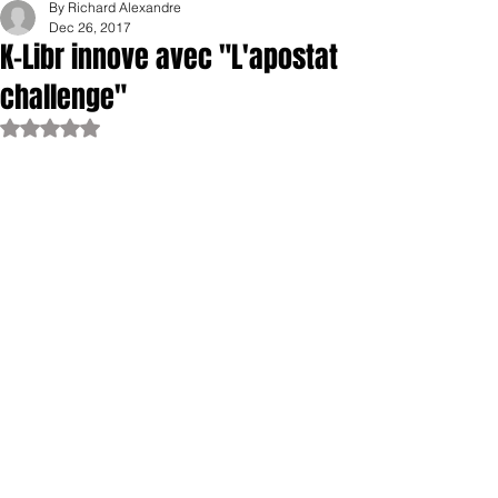
By Richard Alexandre
Dec 26, 2017
K-Libr innove avec "L'apostat
challenge"
Rated NaN out of 5 stars.