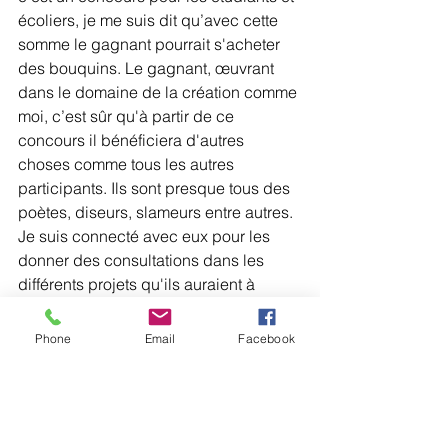
écoliers, je me suis dit qu’avec cette 
somme le gagnant pourrait s'acheter 
des bouquins. Le gagnant, œuvrant 
dans le domaine de la création comme 
moi, c’est sûr qu'à partir de ce 
concours il bénéficiera d'autres 
choses comme tous les autres 
participants. Ils sont presque tous des 
poètes, diseurs, slameurs entre autres. 
Je suis connecté avec eux pour les 
donner des consultations dans les 
différents projets qu'ils auraient à 
entreprendre.
A.M
 : Comment les gens ont accueilli 
Phone
Email
Facebook
cette activité ?
K
 : Dans un premier temps, la réaction 
des gens était un peu sceptique. Mais 
ensuite, ils ont manifesté intérêt pour le 