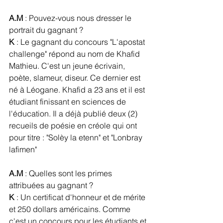
A.M
 : Pouvez-vous nous dresser le 
portrait du gagnant ?
K
 : Le gagnant du concours "L'apostat 
challenge" répond au nom de Khafid 
Mathieu. C'est un jeune écrivain, 
poète, slameur, diseur. Ce dernier est 
né à Léogane. Khafid a 23 ans et il est 
étudiant finissant en sciences de 
l'éducation. Il a déjà publié deux (2) 
recueils de poésie en créole qui ont 
pour titre : "Solèy la etenn" et "Lonbray 
lafimen"
A.M
 : Quelles sont les primes 
attribuées au gagnant ?
K
 : Un certificat d'honneur et de mérite 
et 250 dollars américains. Comme 
c'est un concours pour les étudiants et 