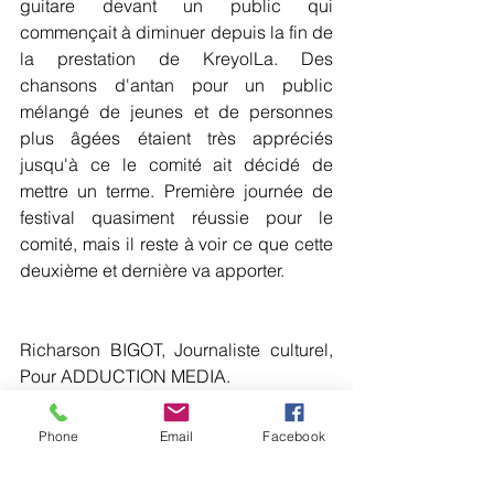
guitare devant un public qui 
commençait à diminuer depuis la fin de 
la prestation de KreyolLa. Des 
chansons d'antan pour un public 
mélangé de jeunes et de personnes 
plus âgées étaient très appréciés 
jusqu'à ce le comité ait décidé de 
mettre un terme. Première journée de 
festival quasiment réussie pour le 
comité, mais il reste à voir ce que cette 
deuxième et dernière va apporter.
Richarson BIGOT, Journaliste culturel, 
Pour ADDUCTION MEDIA.
Crédit photo: Kerson Bosse Jeff Noel
Rédaction: Richarson BIGO...
Phone
Email
Facebook